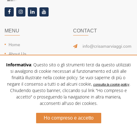
MENU
CONTACT
Home
info@crisamarviaggi.com
About Us
090 9224272
News
Informativa
: Questo sito o gli strumenti terzi da questo utilizzati
347 6226186
si avvalgono di cookie necessari al funzionamento ed utili alle
Partners & Link
090 9281597
finalità illustrate nella cookie policy. Se vuoi saperne di più o
Fleet
negare il consenso a tutti o ad alcuni cookie,
.
consulta la cookie policy
Chiudendo questo banner, cliccando sul link "Ho compreso e
Safety
accetto" o proseguendo la navigazione in altra maniera,
Services
acconsenti all'uso dei cookies.
Contact
Ho compreso e accetto
Privacy Policy
Cookie Policy