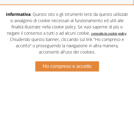
MENU
CONTATTI
Informativa
: Questo sito o gli strumenti terzi da questo utilizzati
si avvalgono di cookie necessari al funzionamento ed utili alle
Home
info@crisamarviaggi.com
finalità illustrate nella cookie policy. Se vuoi saperne di più o
Chi Siamo
negare il consenso a tutti o ad alcuni cookie,
.
consulta la cookie policy
090 9224272
Chiudendo questo banner, cliccando sul link "Ho compreso e
News
347 6226186
accetto" o proseguendo la navigazione in altra maniera,
Partners e Link
acconsenti all'uso dei cookies.
090 9281597
Flotta
Ho compreso e accetto
Sicurezza
Servizi
Contatti
Informativa Privacy
Cookie Policy
Crisamar Viaggi sas
Via Dei Mille, 41 - 98057 Milazzo (Me)